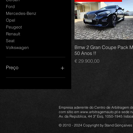
Ford
Mercedes-Benz
Opel
Peugeot
Renault
Seat
Bmw 2 Gran Coupe Pack 
Volkswagen
50 Anos !!
Preço
€ 29.900,00
Preço
€ 0
€ 29.900
Empresa aderente do Centro de Arbitragem d
com sítio em
www.arbitragemauto.pt
e sede n
Av. da República, 44 3º Esq, 1050-1945 lisbo
© 2010 - 2024 Copyright by Stand Gonçalves 