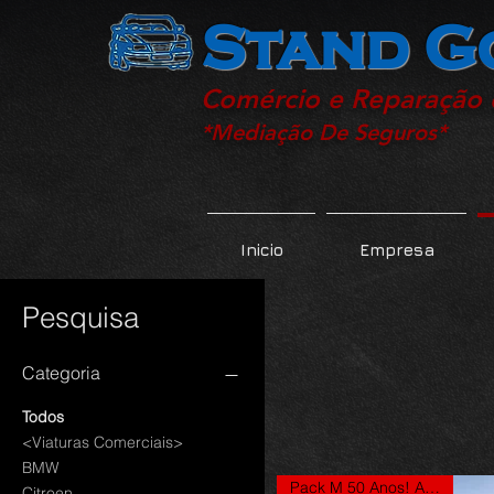
Stand G
Comércio e Reparação
*Mediação De Seguros*
Inicio
Empresa
Pesquisa
Categoria
Todos
<Viaturas Comerciais>
BMW
Pack M 50 Anos! Automático**
Citroen