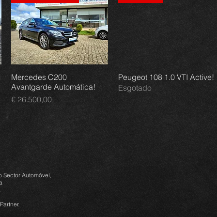
M
Mercedes C200
Peugeot 108 1.0 VTI Active!
Avantgarde Automática!
Esgotado
Preço
€ 26.500,00
o Sector Automóvel,
a
a
Partner.