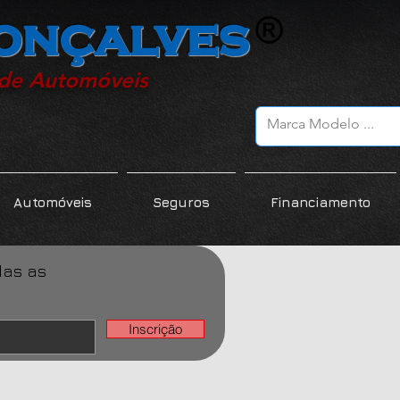
onçalves
 de Automóveis
Automóveis
Seguros
Financiamento
das as
Inscrição